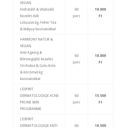
VEGAN
Hidratáló & Vitalizáló
60
18.800
Kezelés Kék
perc
Ft
Lótuszvirág, Fehér Tea
& Mályva kivonatokkal
HARMONY NATUR &
VEGAN
Anti-Ageing &
60
18.800
Bőrmegújító kezelés
perc
Ft
Orchidea & Gotu Kola
& Körömvirág
kivonatokkal
L’ESPIRIT
DERMATOLOGIQE ACNE
60
15.500
PRONE SKIN
perc
Ft
PROGRAMME
L’ESPIRIT
DERMATOLOGIQE ANTI
60
16.500