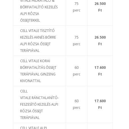
VITALE HIDRATÁLÓ &
75
26.500
BŐRFIATALÍTÓ KEZELÉS
perc
Ft
ALPI RÓZSA
ŐSSEJTEKKEL
CELL VITALE TISZTÍTÓ
KEZELÉS AKNÉS BŐRRE
75
26.500
ALPI RÓZSA ŐSSEJT
perc
Ft
TERÁPIÁVAL
CELL VITALE KORAI
BŐRFIATALÍTÁS ŐSSEJT
60
17.600
TERÁPIÁVAL GINZENG
perc
Ft
KIVONATTAL
CELL
VITALE RÁNCTALANÍTÓ-
60
17.600
FESZESÍTŐ KEZELÉS ALPI
perc
Ft
RÓZSA ŐSSEJT
TERÁPIÁVAL
CELL VITALE ALPI