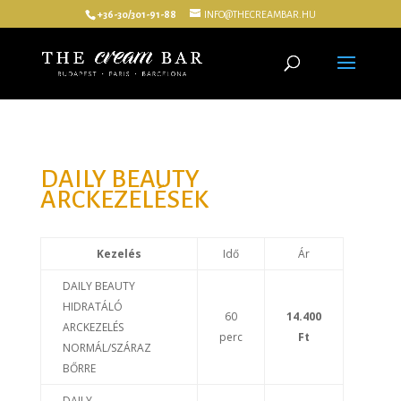
+36-30/301-91-88
INFO@THECREAMBAR.HU
DAILY BEAUTY
ARCKEZELÉSEK
Kezelés
Idő
Ár
DAILY BEAUTY
HIDRATÁLÓ
60
14.400
ARCKEZELÉS
perc
Ft
NORMÁL/SZÁRAZ
BŐRRE
DAILY