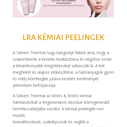
LRA KÉMIAI PEELINGEK
A Selvert Thermal nagy hangsúlyt fektet arra, hogy a
szakemberek a kezelés kiválasztása és végzése során
a lehatékonyabb megoldásokat válasszák ki. A bőr
megfelelő és alapos előkészítése, a hatóanyagok gyors
és mély bőrrétegbe jutása kezelés eredményét
jelentősen befolyásolja.
A Selvert Thermal az AHA’s & BHA’s kémiai
hámlasztókat a Regeneration Absolue bőrregeneráló
termékcsaládjába sorolta. A kémiai peelingek non
invazív
beavatkozások, szabályozzák és segítik a