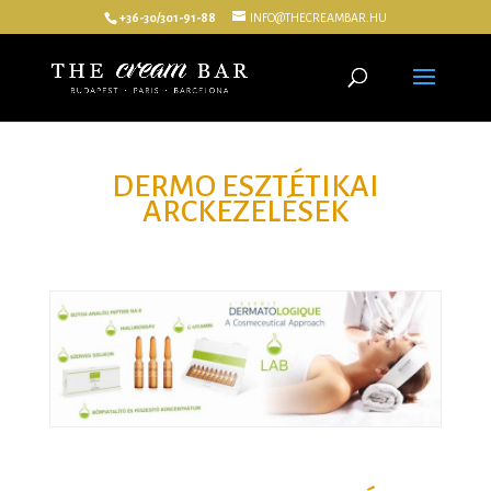
+36-30/301-91-88
INFO@THECREAMBAR.HU
DERMO ESZTÉTIKAI
ARCKEZELÉSEK