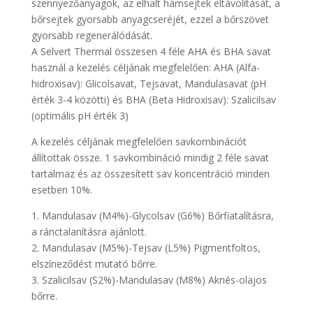
szennyezőanyagok, az elhalt hámsejtek eltávolítását, a
bőrsejtek gyorsabb anyagcseréjét, ezzel a bőrszövet
gyorsabb regenerálódását.
A Selvert Thermal összesen 4 féle AHA és BHA savat
használ a kezelés céljának megfelelően: AHA (Alfa-
hidroxisav): Glicolsavat, Tejsavat, Mandulasavat (pH
érték 3-4 közötti) és BHA (Beta Hidroxisav): Szalicilsav
(optimális pH érték 3)
A kezelés céljának megfelelően savkombinációt
állítottak össze. 1 savkombináció mindig 2 féle savat
tartalmaz és az összesített sav koncentráció minden
esetben 10%.
1. Mandulasav (M4%)-Glycolsav (G6%) Bőrfiatalításra,
a ránctalanításra ajánlott.
2. Mandulasav (M5%)-Tejsav (L5%) Pigmentfoltos,
elszíneződést mutató bőrre.
3. Szalicilsav (S2%)-Mandulasav (M8%) Aknés-olajos
bőrre.