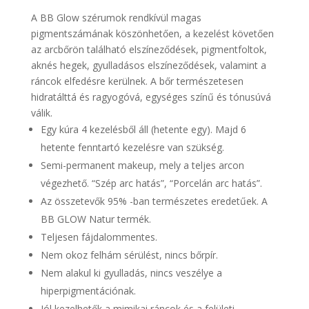
A BB Glow szérumok rendkívül magas
pigmentszámának köszönhetően, a kezelést követően
az arcbőrön található elszíneződések, pigmentfoltok,
aknés hegek, gyulladásos elszíneződések, valamint a
ráncok elfedésre kerülnek. A bőr természetesen
hidratálttá és ragyogóvá, egységes színű és tónusúvá
válik.
Egy kúra 4 kezelésből áll (hetente egy). Majd 6
hetente fenntartó kezelésre van szükség.
Semi-permanent makeup, mely a teljes arcon
végezhető. “Szép arc hatás”, “Porcelán arc hatás”.
Az összetevők 95% -ban természetes eredetűek. A
BB GLOW Natur termék.
Teljesen fájdalommentes.
Nem okoz felhám sérülést, nincs bőrpír.
Nem alakul ki gyulladás, nincs veszélye a
hiperpigmentációnak.
Jól kezelhetők a mimikai ráncok és a felületi