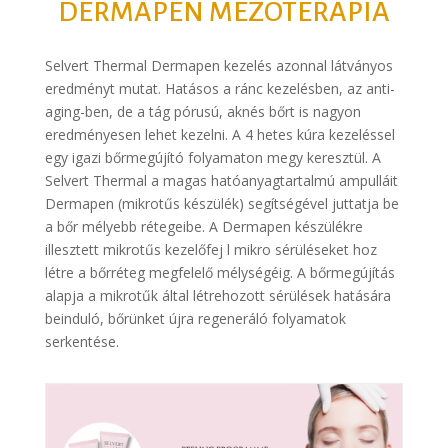
DERMAPEN MEZOTERÁPIA
Selvert Thermal Dermapen kezelés azonnal látványos
eredményt mutat. Hatásos a ránc kezelésben, az anti-
aging-ben, de a tág pórusú, aknés bőrt is nagyon
eredményesen lehet kezelni. A 4 hetes kúra kezeléssel
egy igazi bőrmegújító folyamaton megy keresztül. A
Selvert Thermal a magas hatóanyagtartalmú ampulláit
Dermapen (mikrotűs készülék) segítségével juttatja be
a bőr mélyebb rétegeibe. A Dermapen készülékre
illesztett mikrotűs kezelőfej l mikro sérüléseket hoz
létre a bőrréteg megfelelő mélységéig. A bőrmegújítás
alapja a mikrotűk által létrehozott sérülések hatására
beinduló, bőrünket újra regeneráló folyamatok
serkentése.