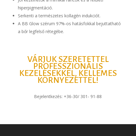
hiperpigmentáció.
Serkenti a természetes kollagén indukciót.
A BB Glow szérum 97%-os hatásfokkal bejuttatható
a bőr legfelső rétegébe.
VÁRJUK SZERETETTEL
PROFESSZIONÁLIS
KEZELÉSEKKEL, KELLEMES
KÖRNYEZETTEL!
Bejelentkezés: +36-30/ 301- 91-88