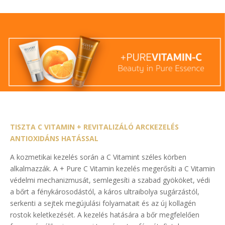
TISZTA C VITAMIN + REVITALIZÁLÓ ARCKEZELÉS
ANTIOXIDÁNS HATÁSSAL
A kozmetikai kezelés során a C Vitamint széles körben
alkalmazzák. A + Pure C Vitamin kezelés megerősíti a C Vitamin
védelmi mechanizmusát, semlegesíti a szabad gyököket, védi
a bőrt a fénykárosodástól, a káros ultraibolya sugárzástól,
serkenti a sejtek megújulási folyamatait és az új kollagén
rostok keletkezését. A kezelés hatására a bőr megfelelően