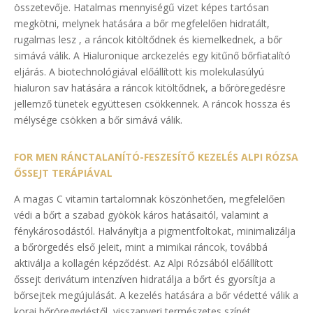
összetevője. Hatalmas mennyiségű vizet képes tartósan
megkötni, melynek hatására a bőr megfelelően hidratált,
rugalmas lesz , a ráncok kitöltődnek és kiemelkednek, a bőr
simává válik. A Hialuronique arckezelés egy kitűnő bőrfiatalító
eljárás. A biotechnológiával előállított kis molekulasúlyú
hialuron sav hatására a ráncok kitöltődnek, a bőröregedésre
jellemző tünetek együttesen csökkennek. A ráncok hossza és
mélysége csökken a bőr simává válik.
FOR MEN RÁNCTALANÍTÓ-FESZESÍTŐ KEZELÉS ALPI RÓZSA
ŐSSEJT TERÁPIÁVAL
A magas C vitamin tartalomnak köszönhetően, megfelelően
védi a bőrt a szabad gyökök káros hatásaitól, valamint a
fénykárosodástól. Halványítja a pigmentfoltokat, minimalizálja
a bőrörgedés első jeleit, mint a mimikai ráncok, továbbá
aktiválja a kollagén képződést. Az Alpi Rózsából előállított
őssejt derivátum intenzíven hidratálja a bőrt és gyorsítja a
bőrsejtek megújulását. A kezelés hatására a bőr védetté válik a
korai bőröregedéstől, visszanyeri természetes színét,