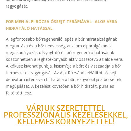
ragyogását.
FOR MEN ALPI RÓZSA ŐSSEJT TERÁPIÁVAL- ALOE VERA
HIDRATÁLÓ HATÁSSAL
A legfontosabb bőrregeneráló lépés a bőr hidratáltságának
megtartása és a bőr nedvességtartalom elpárolgásának
megakadályozása. Nyugtató és bőrregeneráló hatásának
köszönhetően a leghatékonyabb aktív összetevő az aloe vera.
A kókusz kivonat puhítja, kisismítja a bőrt és visszaadja a bőr
természetes ragyogását. Az Alpi Rózsából előállított őssejt
derivátum intenzíven hidratálja a bőrt és gyorsítja a bőrsejtek
megújulását. A kezelést követően a bőr hidratált, puha és
feltöltött lesz.
VÁRJUK SZERETETTEL
PROFESSZIONÁLIS KEZELÉSEKKEL,
KELLEMES KÖRNYEZETTEL!