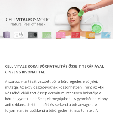
CELL VITALE KORAI BŐRFIATALÍTÁS ŐSSEJT TERÁPIÁVAL
GINZENG KIVONATTAL
A száraz, vitalitását vesztett bőr a bőröregedés első jeleit
mutatja. Az aktív összetevőknek köszönhetően , mint az Alpi
Rózsából előállított őssejt derivátum intenzíven hidratálja a
bőrt és gyorsítja a bőrsejtek megújulását. A gyömbér hatékony
anti oxidáns, tisztítja a bőrt és serkenti a bőr anyagcsere
folyamatait és csökkenti a bőrörgedés látható tüneteit. A