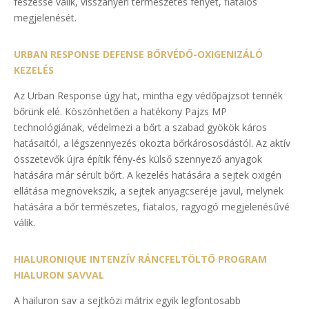
feszessé válik, visszanyeri természetes fényét, fiatalos
megjelenését.
URBAN RESPONSE DEFENSE BŐRVÉDŐ-OXIGENIZÁLÓ
KEZELÉS
Az Urban Response úgy hat, mintha egy védőpajzsot tennék
bőrünk elé. Köszönhetően a hatékony Pajzs MP
technológiának, védelmezi a bőrt a szabad gyökök káros
hatásaitól, a légszennyezés okozta bőrkárososdástól. Az aktív
összetevők újra építik fény-és külső szennyező anyagok
hatására már sérült bőrt. A kezelés hatására a sejtek oxigén
ellátása megnövekszik, a sejtek anyagcseréje javul, melynek
hatására a bőr természetes, fiatalos, ragyogó megjelenésűvé
válik.
HIALURONIQUE INTENZÍV RÁNCFELTÖLTŐ PROGRAM
HIALURON SAVVAL
A hailuron sav a sejtközi mátrix egyik legfontosabb