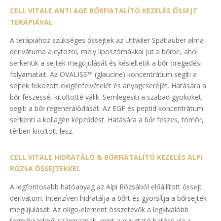
CELL VITALE ANTI AGE BŐRFIATALÍTÓ KEZELÉS ŐSSEJT
TERÁPIÁVAL
A terápiához szükséges őssejtek az Uttwiler Spätlauber alma
derivátuma a cytozol, mely liposzómákkal jut a bőrbe, ahol
serkentik a sejtek megújulását és késleltetik a bőr öregedési
folyamatait. Az OVALISS™ (glaucine) koncentrátum segíti a
sejtek fokozott oxigénfelvételét és anyagcseréjét. Hatására a
bőr feszessé, kitöltötté válik. Semlegesíti a szabad gyököket,
segíti a bőr regenerálódását. Az EGF és peptid koncentrátum
serkenti a kollagén képződést. Hatására a bőr feszes, tömör,
térben kitöltött lesz.
CELL VITALE HIDRATÁLÓ & BŐRFIATALÍTÓ KEZELÉS ALPI
RÓZSA ŐSSEJTEKKEL
A legfontosabb hatóanyag az Alpi Rózsából előállított őssejt
derivátum. Intenzíven hidratálja a bőrt és gyorsítja a bőrsejtek
megújulását. Az oligo-element összetevők a legkiválóbb
termálvizekből származnak, mint a nyugtató hatású víz a