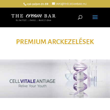
+36-30/301-91-88
INFO@THECREAMBAR.HU
PREMIUM ARCKEZELÉSEK