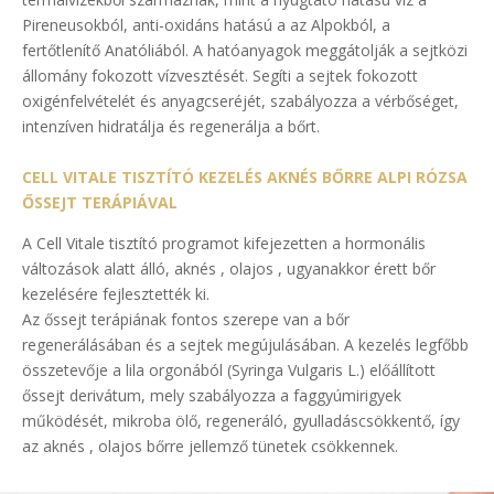
Pireneusokból, anti-oxidáns hatású a az Alpokból, a
fertőtlenítő Anatóliából. A hatóanyagok meggátolják a sejtközi
állomány fokozott vízvesztését. Segíti a sejtek fokozott
oxigénfelvételét és anyagcseréjét, szabályozza a vérbőséget,
intenzíven hidratálja és regenerálja a bőrt.
CELL VITALE TISZTÍTÓ KEZELÉS AKNÉS BŐRRE ALPI RÓZSA
ŐSSEJT TERÁPIÁVAL
A Cell Vitale tisztító programot kifejezetten a hormonális
változások alatt álló, aknés , olajos , ugyanakkor érett bőr
kezelésére fejlesztették ki.
Az őssejt terápiának fontos szerepe van a bőr
regenerálásában és a sejtek megújulásában. A kezelés legfőbb
összetevője a lila orgonából (Syringa Vulgaris L.) előállított
őssejt derivátum, mely szabályozza a faggyúmirigyek
működését, mikroba ölő, regeneráló, gyulladáscsökkentő, így
az aknés , olajos bőrre jellemző tünetek csökkennek.