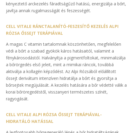
kényeztető arckezelés fáradtságűző hatású, energizálja a bőrt,
javítja annak rugalmasságát és feszességét.
CELL VITALE RÁNCTALANÍTÓ-FESZESÍTŐ KEZELÉS ALPI
RÓZSA ŐSSEJT TERÁPIÁVAL
A magas C vitamin tartalomnak köszönhetően, megfelelően
védi a bőrt a szabad gyökök káros hatásaitól, valamint a
fénykárosodástól. Halványítja a pigmentfoltokat, minimalizálja
a bőrörgedés első jeleit, mint a mimikai ráncok, továbbá
aktiválja a kollagén képződést. Az Alpi Rózsából előállított
őssejt derivátum intenzíven hidratálja a bőrt és gyorsítja a
bőrsejtek megújulását. A kezelés hatására a bőr védetté válik a
korai bőröregedéstől, visszanyeri természetes színét,
ragyogását.
CELL VITALE ALPI RÓZSA ŐSSEJT TERÁPIÁVAL-
HIDRATÁLÓ HATÁSSAL
A legfontosabb bőrregeneráló lépés a bőr hidratáltságának