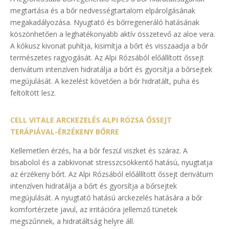
megtartása és a bőr nedvességtartalom elpárolgásának
megakadályozása. Nyugtató és bőrregeneráló hatásának
köszönhetően a leghatékonyabb aktív összetevő az aloe vera.
A kókusz kivonat puhítja, kisimítja a bőrt és visszaadja a bőr
természetes ragyogását. Az Alpi Rózsából előállított őssejt
derivátum intenzíven hidratálja a bőrt és gyorsítja a bőrsejtek
megújulását. A kezelést követően a bőr hidratált, puha és
feltöltött lesz.
CELL VITALE ARCKEZELÉS ALPI RÓZSA ŐSSEJT
TERÁPIÁVAL-ÉRZÉKENY BŐRRE
Kellemetlen érzés, ha a bőr feszül viszket és száraz. A
bisabolol és a zabkivonat stresszcsökkentő hatású, nyugtatja
az érzékeny bőrt. Az Alpi Rózsából előállított őssejt derivátum
intenzíven hidratálja a bőrt és gyorsítja a bőrsejtek
megújulását. A nyugtató hatású arckezelés hatására a bőr
komfortérzete javul, az irritációra jellemző tünetek
megszűnnek, a hidratáltság helyre áll.