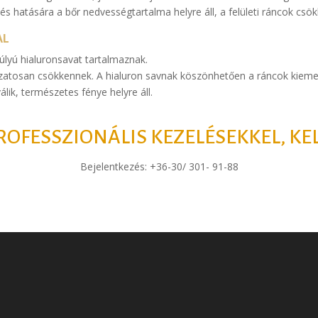
és hatására a bőr nedvességtartalma helyre áll, a felületi ráncok csö
AL
úlyú hialuronsavat tartalmaznak.
ozatosan csökkennek. A hialuron savnak köszönhetően a ráncok kiem
lik, természetes fénye helyre áll.
ROFESSZIONÁLIS KEZELÉSEKKEL, K
Bejelentkezés: +36-30/ 301- 91-88