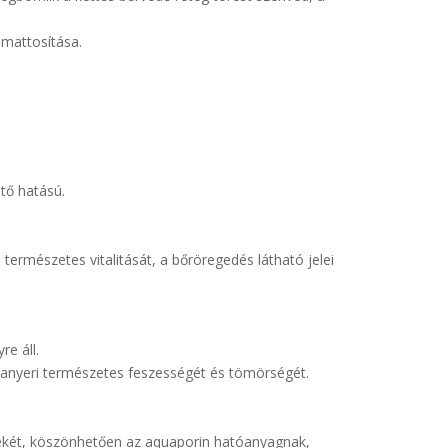
 mattosítása.
ntő hatású.
 természetes vitalitását, a bőröregedés látható jelei
e áll.
szanyeri természetes feszességét és tömörségét.
értékét, köszönhetően az aquaporin hatóanyagnak,