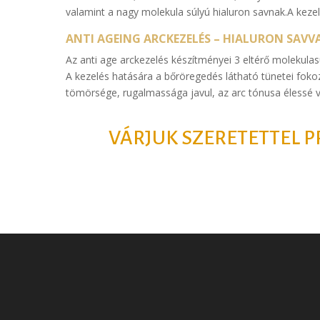
valamint a nagy molekula súlyú hialuron savnak.A kezel
ANTI AGEING ARCKEZELÉS – HIALURON SAVV
Az anti age arckezelés készítményei 3 eltérő molekulas
A kezelés hatására a bőröregedés látható tünetei fok
tömörsége, rugalmassága javul, az arc tónusa élessé vá
VÁRJUK SZERETETTEL P