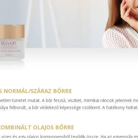
ÉS NORMÁL/SZÁRAZ BŐRRE
metlen tünetet mutat. A bőr feszül, viszket, mimikai ráncok jelennek m
nsúlya felborult, a bőr védekező képessége csökkent. A hatékony hidra
 KOMBINÁLT OLAJOS BŐRRE
egy vizes és egy olajos komponensből tevődik össze. Ha az egyensúly 