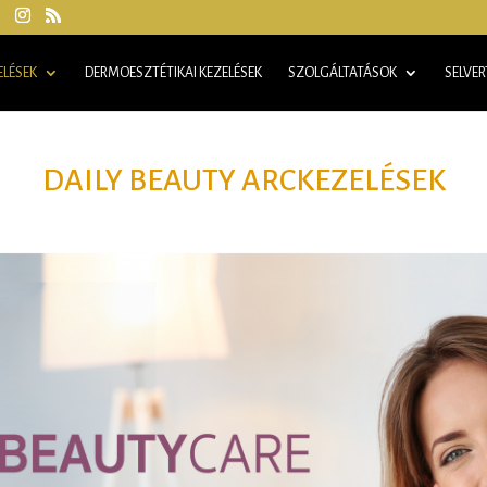
ELÉSEK
DERMOESZTÉTIKAI KEZELÉSEK
SZOLGÁLTATÁSOK
SELVE
DAILY BEAUTY ARCKEZELÉSEK