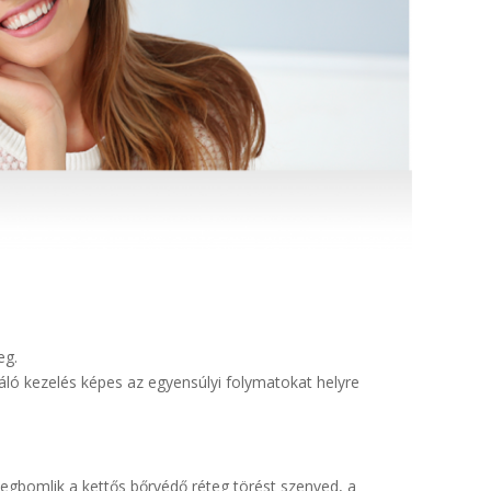
eg.
táló kezelés képes az egyensúlyi folymatokat helyre
megbomlik a kettős bőrvédő réteg törést szenved, a