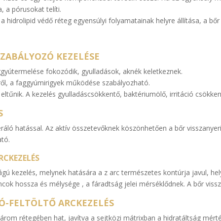
, a pórusokat telíti.
hidrolipid védő réteg egyensúlyi folyamatainak helyre állítása, a bőr
 SZABÁLYOZÓ KEZELÉSE
ggyútermelése fokozódik, gyulladások, aknék keletkeznek.
őrről, a faggyúmirigyek működése szabályozható.
eltűnik. A kezelés gyulladáscsökkentő, baktériumölő, irritáció csökke
ÉS
eneráló hatással. Az aktív összetevőknek köszönhetően a bőr visszanyeri
tó.
RCKEZELÉS
 kezelés, melynek hatására a z arc természetes kontúrja javul, helyr
áncok hossza és mélysége , a fáradtság jelei mérséklődnek. A bőr vis
Ó-FELTÖLTŐ ARCKEZELÉS
dhárom rétegében hat, javítva a sejtközi mátrixban a hidratáltság m