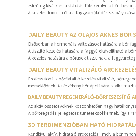
zsírréteg kiválik és a vízbázis fölé kerülve a bőrt bevonja
A kezelés fontos célja a faggyúműködés szabályozása a 
DAILY BEAUTY AZ OLAJOS AKNÉS BŐR
Elsősorban a hormonális változások hatására a bőr fa
A tisztító kezelés hatására a faggyú eltávolítható a b
A kezelés hatására a pórusok tisztulnak, a faggyúréteg 
DAILY BEAUTY VITALIZÁLÓ ARCKEZEL
Professzionális bőrfiatalító kezelés vitalizáló, bőrreg
mérséklődnek. Az érzékeny bőr ápolására is alkalmazha
DAILY BEAUTY REGENERÁLÓ-BŐRFESZESÍTŐ A
Az aktív összetevőknek köszönhetően nagy hatékonyságú
A bőröregedés jellegzetes tünetei csökkennek, így a r
3D TÉRDIMENZIÓBAN HATÓ HIDRATÁL
Rendkívül aktív, hidratáló arckezelés , mely a bőr min