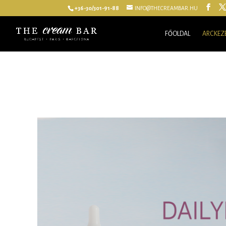
+36-30/301-91-88
INFO@THECREAMBAR.HU
FŐOLDAL
ARCKEZ