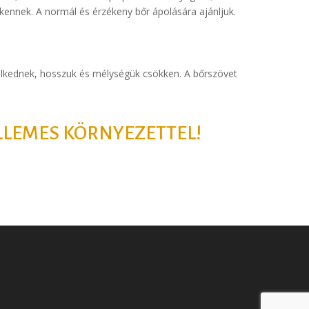
kkennek. A normál és érzékeny bőr ápolására ajánljuk.
elkednek, hosszuk és mélységük csökken. A bőrszövet
ELLEMES KÖRNYEZETTEL!