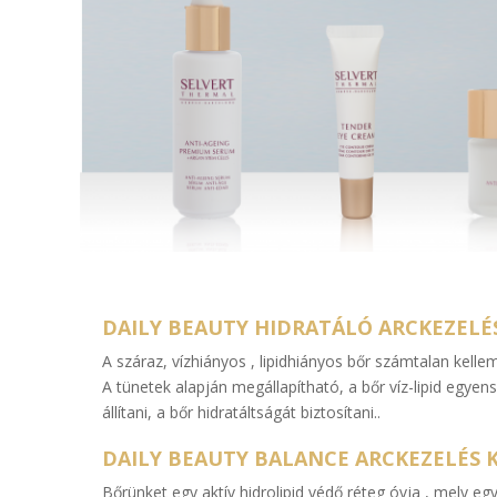
DAILY BEAUTY HIDRATÁLÓ ARCKEZEL
A száraz, vízhiányos , lipidhiányos bőr számtalan kelle
A tünetek alapján megállapítható, a bőr víz-lipid egye
állítani, a bőr hidratáltságát biztosítani..
DAILY BEAUTY BALANCE ARCKEZELÉS
Bőrünket egy aktív hidrolipid védő réteg óvja , mely 