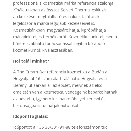
professzionális kozmetikai márka referencia szalonja.
Kínálatunkban az összes Selvert Thermal exkluzív
arckezelése megtalálható és nálunk találkozik
legelőször a márka legújabb kezeléseivel is.
Kozmetikánkban megvásárolhatja, kipróbálhatja
márkáink teljes terméksorát. Kozmetikusunk teljesen a
bőrére szabható tanácsadással segíti a bőrápoló
kozmetikumok kiválasztásában.
Hol talál minket?
A The Cream Bar referencia kozmetika a Budán a
Hegyalja út 16 szám alatt található. Hegyalja és a
Berényi út sarkán áll az épület, melynek az első
emeletén van a kozmetika. Vendégeink beparkolhatnak
az udvarba, így nem kell parkolóhelyet keresni és
biztonságba is tudhatják autójukat.
Időpontfoglalás:
Időpontot a +36 30/301-91-88 telefonszámon tud