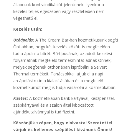
állapotok kontraindikációt jelentenek. Ilyenkor a
kezelés teljes egészében vagy részleteiben nem
végezhető el.
Kezelés után:
Utóápolás:
A The Cream Bar-ban kozmetikusunk segíti
Önt abban, hogy két kezelés között is megfelelően
tudja ápolni a bőrét. Bőrtípusának, az adott kezelési
folyamatnak megfelelő termékmintát adnak Önnek,
melyek segítenek otthonában kipróbálni a Selvert
Thermal termékeit. Tanácsokkal latjuk el a napi
arcápolási rutinja kialakításában és a megfelelő
kozmetikumot meg is tudja vásárolni a kozmetikában.
Fizetés:
A kozmetikában bank kártyával, készpénzzel,
szépkártyával és a szalon által kibocsátott
ajándékutalvánnyal is tud fizetni.
Köszönjük szépen, hogy elolvasta! Szeretettel
várjuk és kellemes szépülést kívánunk Önnek!