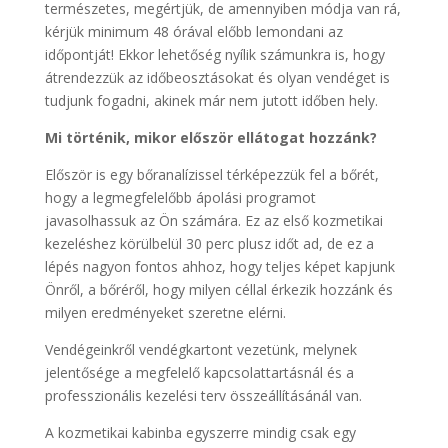
természetes, megértjük, de amennyiben módja van rá,
kérjük minimum 48 órával előbb lemondani az
időpontját! Ekkor lehetőség nyílik számunkra is, hogy
átrendezzük az időbeosztásokat és olyan vendéget is
tudjunk fogadni, akinek már nem jutott időben hely.
Mi történik, mikor először ellátogat hozzánk?
Először is egy bőranalízissel térképezzük fel a bőrét,
hogy a legmegfelelőbb ápolási programot
javasolhassuk az Ön számára. Ez az első kozmetikai
kezeléshez körülbelül 30 perc plusz időt ad, de ez a
lépés nagyon fontos ahhoz, hogy teljes képet kapjunk
Önről, a bőréről, hogy milyen céllal érkezik hozzánk és
milyen eredményeket szeretne elérni.
Vendégeinkről vendégkartont vezetünk, melynek
jelentősége a megfelelő kapcsolattartásnál és a
professzionális kezelési terv összeállításánál van.
A kozmetikai kabinba egyszerre mindig csak egy