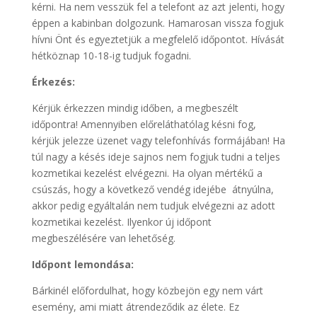
kérni. Ha nem vesszük fel a telefont az azt jelenti, hogy
éppen a kabinban dolgozunk. Hamarosan vissza fogjuk
hívni Önt és egyeztetjük a megfelelő időpontot. Hívását
hétköznap 10-18-ig tudjuk fogadni.
Érkezés:
Kérjük érkezzen mindig időben, a megbeszélt
időpontra! Amennyiben előreláthatólag késni fog,
kérjük jelezze üzenet vagy telefonhívás formájában! Ha
túl nagy a késés ideje sajnos nem fogjuk tudni a teljes
kozmetikai kezelést elvégezni. Ha olyan mértékű a
csúszás, hogy a következő vendég idejébe átnyúlna,
akkor pedig egyáltalán nem tudjuk elvégezni az adott
kozmetikai kezelést. Ilyenkor új időpont
megbeszélésére van lehetőség.
Időpont lemondása:
Bárkinél előfordulhat, hogy közbejön egy nem várt
esemény, ami miatt átrendeződik az élete. Ez