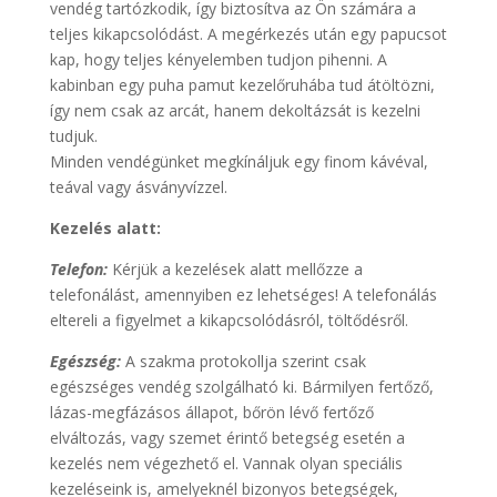
vendég tartózkodik, így biztosítva az Ön számára a
teljes kikapcsolódást. A megérkezés után egy papucsot
kap, hogy teljes kényelemben tudjon pihenni. A
kabinban egy puha pamut kezelőruhába tud átöltözni,
így nem csak az arcát, hanem dekoltázsát is kezelni
tudjuk.
Minden vendégünket megkínáljuk egy finom kávéval,
teával vagy ásványvízzel.
Kezelés alatt:
Telefon:
Kérjük a kezelések alatt mellőzze a
telefonálást, amennyiben ez lehetséges! A telefonálás
eltereli a figyelmet a kikapcsolódásról, töltődésről.
Egészség:
A szakma protokollja szerint csak
egészséges vendég szolgálható ki. Bármilyen fertőző,
lázas-megfázásos állapot, bőrön lévő fertőző
elváltozás, vagy szemet érintő betegség esetén a
kezelés nem végezhető el. Vannak olyan speciális
kezeléseink is, amelyeknél bizonyos betegségek,